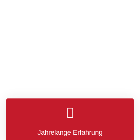
aufbereitet und kommen von vielen namhaften
Herstellern.
Unser Meisterbetrieb steht Ihnen auch nach dem
Kauf zur Seite: effizient, ehrlich und zu fairen Preisen.
Das schätzen unsere Kunden — und das spiegelt
sich in unseren Bewertungen wider.
Sprechen Sie uns einfach an: persönlich, telefonisch
oder per E-Mail. Wir nehmen uns Zeit für Sie.
KFZ Meisterwerkstatt
KFZ-Meisterwerkstatt
Jahrelange Erfahrung