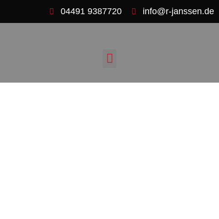
04491 9387720
info@r-janssen.de
HERZLICH
WILLKOMMEN
Wir sind Ihr kompetenter Ansprechpartner
rund um Ihr Fahrzeug