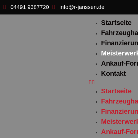
04491 9387720
info@r-janssen.de
Startseite
Fahrzeugha
Finanzieru
Meisterwerk
Ankauf-For
Kontakt
Startseite
Fahrzeugha
Finanzieru
Meisterwerk
Ankauf-For