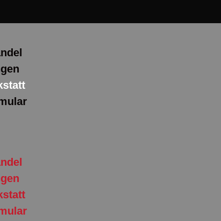
ndel
ngen
statt
mular
ndel
ngen
statt
mular